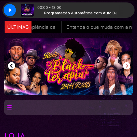
00:00 - 18:00
om Auto DJ
Programação Automática com Auto DJ
s inadimplência cai
ÚLTIMAS
Entenda o que muda com a nova Lei 
LOJA