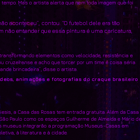
 tempo. Mas o artista alerta que nem toda imagem que foi
o aconteceu”, contou. “O futebol dele era tão
 não entender que essa pintura é uma caricatura,
, transformando elementos como velocidade, resistência e
ou cruzeirense e acho que torcer por um time é coisa séria.
nde brincadeira”, disse o artista.
eos, animações e fotografias do craque brasileiro 
iesis, a Casa das Rosas tem entrada gratuita. Além da Casa
 São Paulo como os espaços Guilherme de Almeida e Mário d
 três museus integrarão a programação Museus-Casas em
tiva, à literatura e à cidade.