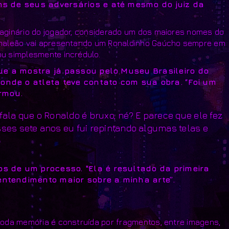
ns de seus adversários e até mesmo do juiz da
imaginário do jogador, considerado um dos maiores nomes do
 Camaleão vai apresentando um Ronaldinho Gaúcho sempre em
ou simplesmente incrédulo.
que a mostra já passou pelo Museu Brasileiro do
nde o atleta teve contato com sua obra. “Foi um
irmou.
fala que o Ronaldo é bruxo, né? E parece que ele fez
es sete anos eu fui repintando algumas telas e
s de um processo. "Ela é resultado da primeira
ntendimento maior sobre a minha arte”.
 toda memória é construída por fragmentos, entre imagens,