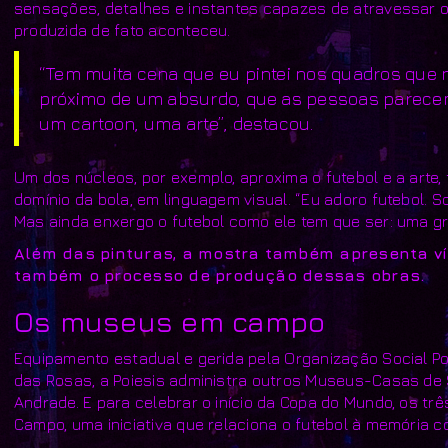
sensações, detalhes e instantes capazes de atravessar o
produzida de fato aconteceu.
“Tem muita cena que eu pintei nos quadros que nã
próximo de um absurdo, que as pessoas parecem
um cartoon, uma arte”, destacou.
Um dos núcleos, por exemplo, aproxima o futebol e a arte
domínio da bola, em linguagem visual. “Eu adoro futebol. S
Mas ainda enxergo o futebol como ele tem que ser: uma gra
Além das pinturas, a mostra também apresenta víd
também o processo de produção dessas obras.
Os museus em campo
Equipamento estadual e gerida pela Organização Social Po
das Rosas, a Poiesis administra outros Museus-Casas de
Andrade. E para celebrar o início da Copa do Mundo, os
Campo, uma iniciativa que relaciona o futebol à memória cole