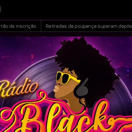
linhos Espanha
as da poupança superam depósitos em R$ 7,15 bilhões em ju