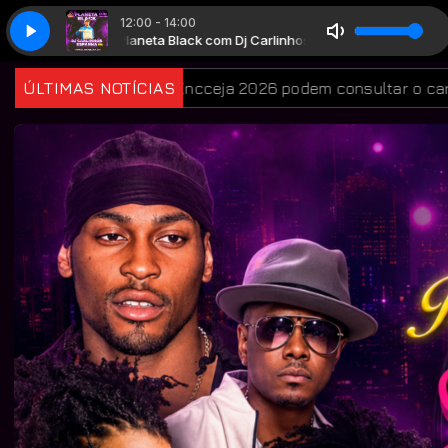
12:00 - 14:00
Planeta Black com Dj Carlinhos Espanha
Planeta Black com Dj Car
eja 2026 podem consultar o cartão de inscrição
ÚLTIMAS NOTÍCIAS
Retirad