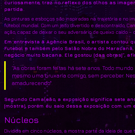
curiosamente, traz no reflexo dos olhos as image
partida.
As pinturas e esboços são inspiradas na trajetória e no 
futebol mundial. Com um jeito divertido e descontraído,
ação, capaz de deixar o seu adversário de queixo caído – 
Em entrevista à Agência Brasil, o artista contou 
Futebol e também pelo Salão Nobre do Maracanã, o
negócio muito bacana. Ele gostou [das obras]”, af
“As obras foram feitas há sete anos. Todo mundo 
mesmo uma bruxaria comigo, sem perceber. Ness
amadurecendo".
Segundo Camaleão, a exposição significa sete ano
[mostra], porém eu saio dessa exposição com um e
Núcleos
Dividida em cinco núcleos, a mostra parte da ideia de que