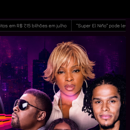
lho
“Super El Niño" pode levar quase 50 milhões de pes