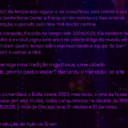
 82) da temporada regular e se classificou, pela primeira vez
a Conferência Oeste, a franquia não resistiu ao San Antonio
tição, superado pelo New York Knicks na final.
sendo campeão francês na temporada 2024/2025. Ele também fo
or, o ex-pivô jogou sete anos na principal liga do mundo, em
rs. Foram quatro temporadas representando a equipe de San
leiro a vencer a NBA.
 Carrega uma tradição orgulhosa, uma cidade
, pronto para crescer", declarou o treinador, ao site
ue comandava o Bulls desde 2020, mas levou o time às fases
uipe tem seis títulos, todos conquistados na década de 199
/2026, o time de Chicago teve 31 vitórias e 51 derrotas.
produção
da Agência Brasil.