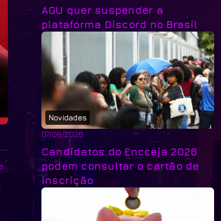
AGU quer suspender a
plataforma Discord no Brasil
Novidades
07/08/2026
Candidatos do Encceja 2026
podem consultar o cartão de
a
inscrição