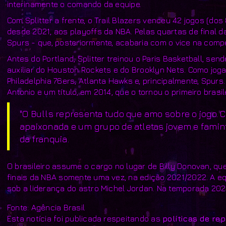
interinamente o comando da equipe.
Com Splitter a frente, o Trail Blazers venceu 42 jogos (dos
desde 2021, aos playoffs da NBA. Pelas quartas de final d
Spurs - que, posteriormente, acabaria com o vice na compe
Antes do Portland, Splitter treinou o Paris Basketball, 
auxiliar do Houston Rockets e do Brooklyn Nets. Como jogad
Philadelphia 76ers, Atlanta Hawks e, principalmente, Spu
Antonio e um título, em 2014, que o tornou o primeiro brasi
"O Bulls representa tudo que amo sobre o jogo.
apaixonada e um grupo de atletas jovem e faminto
da franquia.
O brasileiro assume o cargo no lugar de Billy Donovan, q
finais da NBA somente uma vez, na edição 2021/2022. A eq
sob a liderança do astro Michel Jordan. Na temporada 2025
Fonte: Agência Brasil
Esta notícia foi publicada respeitando as
políticas de re