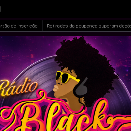
a com Auto DJ
radas da poupança superam depósitos em R$ 7,15 bilhões em 