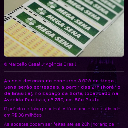
© Marcello Casal JrAgência Brasil
As seis dezenas do concurso 3.028 da Mega-
Sena serão sorteadas, a partir das 21h (horário
de Brasília), no Espaço da Sorte, localizado na
Avenida Paulista, nº 750, em São Paulo.
O prêmio da faixa principal está acumulado e estimado
em R$ 38 milhões.
As apostas podem ser feitas até as 20h (horário de